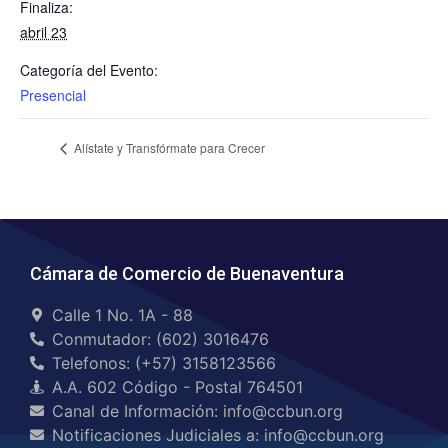
Finaliza:
abril 23
Categoría del Evento:
Presencial
Alístate y Transfórmate para Crecer
Cámara de Comercio de Buenaventura
Calle 1 No. 1A - 88
Conmutador: (602) 3016476
Telefonos: (+57) 3158123566
A.A. 602 Código - Postal 764501
Canal de Información: info@ccbun.org
Notificaciones Judiciales a: info@ccbun.org