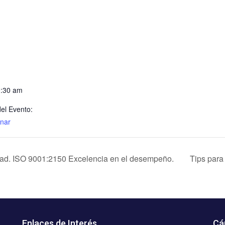
S
0:30 am
el Evento:
nar
dad. ISO 9001:2150 Excelencia en el desempeño.
Tips para
Enlaces de Interés
Cá