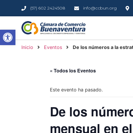
(57) 602 2424508
info@ccbun.org
Abrir barra de herramientas
Inicio
Eventos
De los números a la estra
« Todos los Eventos
Este evento ha pasado.
De los número
mensual en el