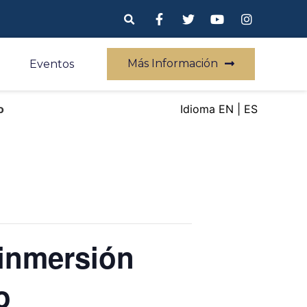
Más Información
Eventos
o
EN
ES
 inmersión
o