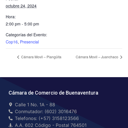
octubre 24, 2024
Hora:
2:00 pm - 5:00 pm
Categorías del Evento:
Cop16
,
Presencial
Cámara Movil – Piangüita
Cámara Movil – Juanchaco
Cámara de Comercio de Buenaventura
Calle 1 No. 1A - 88
Conmutador: (602) 3016476
Telefonos: (+57) 3158123566
A.A. 602 Código - Postal 764501