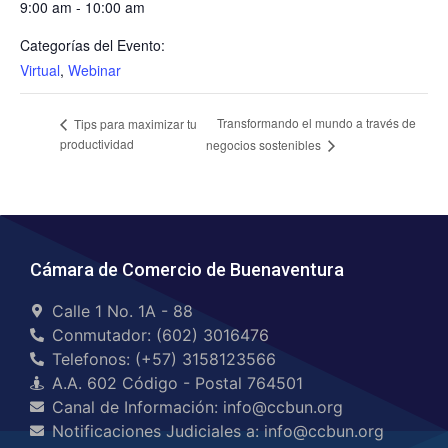
9:00 am - 10:00 am
Categorías del Evento:
Virtual
,
Webinar
Transformando el mundo a través de
Tips para maximizar tu
productividad
negocios sostenibles
Cámara de Comercio de Buenaventura
Calle 1 No. 1A - 88
Conmutador: (602) 3016476
Telefonos: (+57) 3158123566
A.A. 602 Código - Postal 764501
Canal de Información: info@ccbun.org
Notificaciones Judiciales a: info@ccbun.org