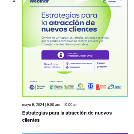
y
Ev
vista
de
Even
mayo 9, 2024 | 9:00 am
-
10:00 am
Estrategias para la atracción de nuevos
clientes