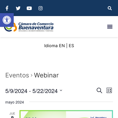
Abrir barra de herramientas
EN
ES
Eventos
Webinar
Nave
Na
5/9/2024
 - 
5/22/2024
Buscar
List
Seleccionar
de
de
fecha.
mayo 2024
vi
búsq
JUE
de
9