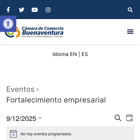
Abrir barra de herramientas
EN
ES
Eventos
Fortalecimiento empresarial
Nave
Na
9/12/2025
Buscar
Day
Seleccionar
de
de
fecha.
No hay eventos programados.
vi