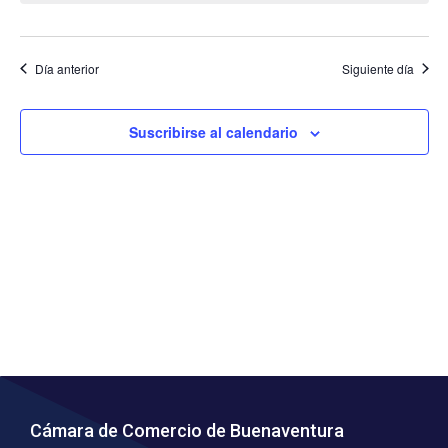
búsq
de
y
Ev
Día anterior
Siguiente día
vista
de
Suscribirse al calendario
Even
Cámara de Comercio de Buenaventura