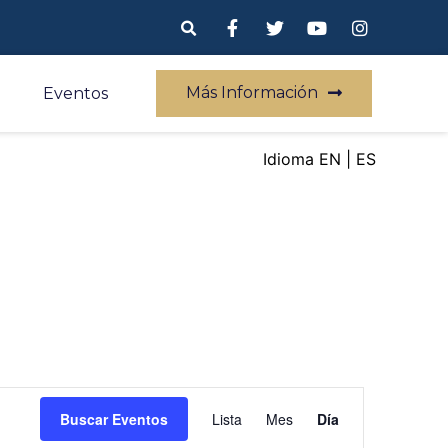
Más Información
Eventos
EN
ES
Navegación
Buscar Eventos
Lista
Mes
Día
de