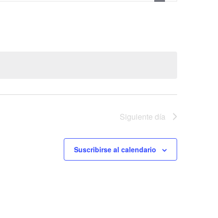
vistas
de
Evento
Siguiente día
Suscribirse al calendario