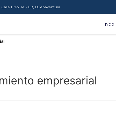
Calle 1 No. 1A - 88, Buenaventura
Inicio
ial
imiento empresarial