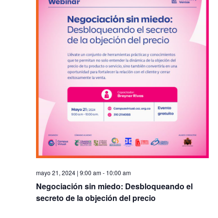
y
Ev
vista
de
Even
mayo 21, 2024 | 9:00 am
-
10:00 am
Negociación sin miedo: Desbloqueando el
secreto de la objeción del precio