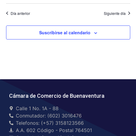
Día anterior
Siguiente día
Suscribirse al calendario
Cámara de Comercio de Buenaventura
Calle 1 No. 1A - 88
Conmutador: (602) 3016476
Telefonos: (+57) 3158123566
A.A. 602 Código - Postal 764501