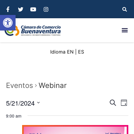
Abrir barra de herramientas
EN
ES
Eventos
Webinar
Nave
Na
5/21/2024
Buscar
Day
Seleccionar
de
de
fecha.
9:00 am
vi
búsq
de