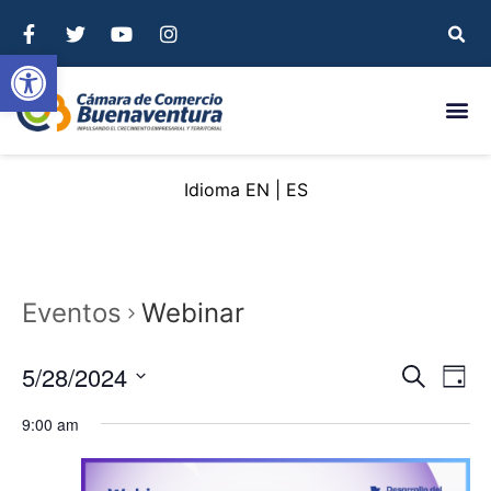
Abrir barra de herramientas
EN
ES
Eventos
Webinar
Nave
Na
5/28/2024
Buscar
Day
Seleccionar
de
de
fecha.
9:00 am
vi
búsq
de