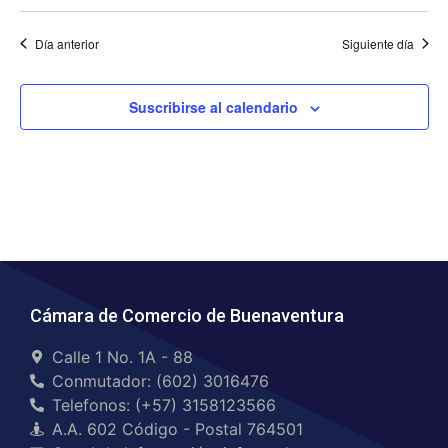
Día anterior
Siguiente día
Suscribirse al calendario
Cámara de Comercio de Buenaventura
Calle 1 No. 1A - 88
Conmutador: (602) 3016476
Telefonos: (+57) 3158123566
A.A. 602 Código - Postal 764501