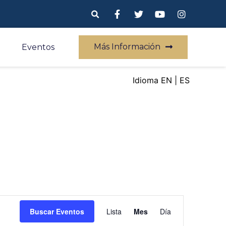
Más Información
Eventos
EN
ES
Navegación
Buscar Eventos
Lista
Mes
Día
de