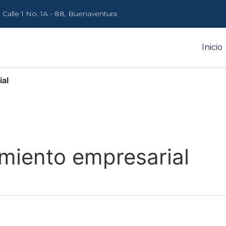
Calle 1 No. 1A - 88, Buenaventura
Inicio
ial
imiento empresarial