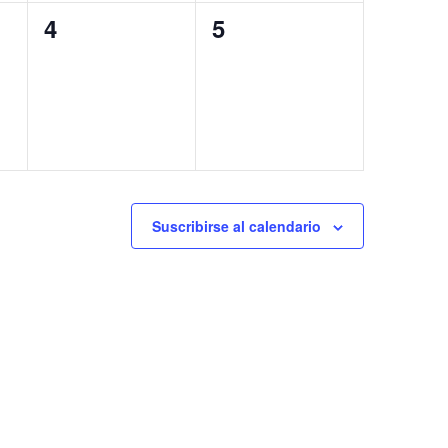
0
0
4
5
eventos,
eventos,
Suscribirse al calendario