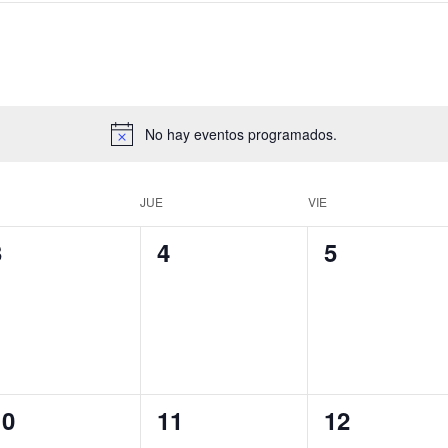
No hay eventos programados.
JUE
VIE
0
0
0
3
4
5
ventos,
eventos,
eventos,
0
0
0
10
11
12