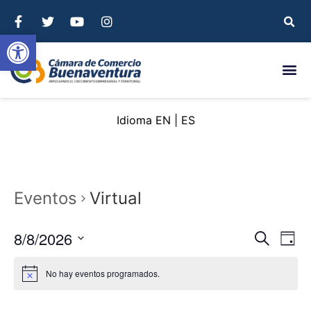
Abrir barra de herramientas
EN
ES
Eventos
Virtual
Nave
Na
8/8/2026
Buscar
Day
Seleccionar
de
de
fecha.
No hay eventos programados.
vi
búsq
de