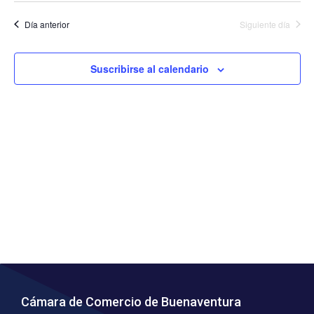
y
Ev
Día anterior
Siguiente día
vista
de
Suscribirse al calendario
Even
Cámara de Comercio de Buenaventura