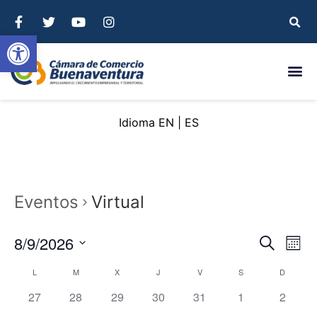
Abrir barra de herramientas
EN
ES
Eventos
Virtual
Nave
Na
8/9/2026
Buscar
Mont
Seleccionar
de
de
fecha.
Calendario
L
M
X
J
V
S
D
vi
búsq
0 eventos,
0 eventos,
0 eventos,
0 eventos,
0 eventos,
0 eventos,
0 event
27
28
29
30
31
1
2
de
de