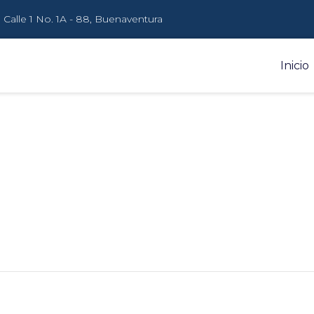
Calle 1 No. 1A - 88, Buenaventura
Inicio