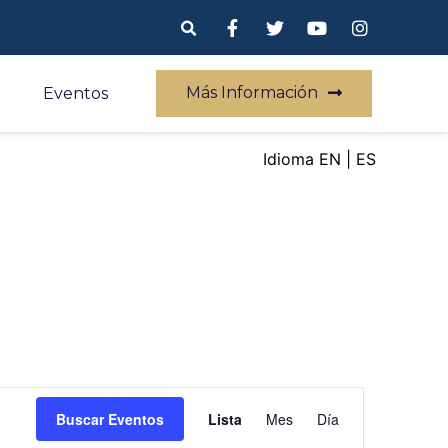
Más Información
Eventos
EN
ES
Navegación
Buscar Eventos
Lista
Mes
Día
de