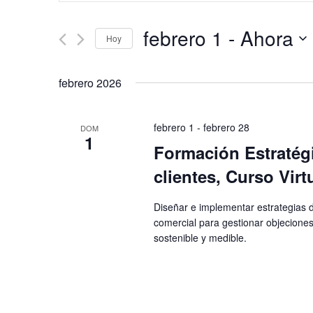
clave.
Busca
búsqueda
Eventos
febrero 1
 - 
Ahora
para
Hoy
y
la
Seleccionar
palabra
fecha.
vistas
clave.
febrero 2026
de
Eventos
febrero 1
-
febrero 28
DOM
1
Formación Estratégi
clientes, Curso Virt
Diseñar e implementar estrategias 
comercial para gestionar objeciones,
sostenible y medible.