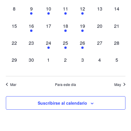
y
Eventos
Ev
0 eventos,
1 evento,
1 evento,
1 evento,
1 evento,
0 eventos,
0 evento
8
9
10
11
12
13
14
vista
de
0 eventos,
2 eventos,
0 eventos,
1 evento,
2 eventos,
0 eventos,
0 evento
15
16
17
18
19
20
21
Even
0 eventos,
0 eventos,
2 eventos,
1 evento,
2 eventos,
0 eventos,
0 evento
22
23
24
25
26
27
28
0 eventos,
0 eventos,
0 eventos,
0 eventos,
0 eventos,
0 eventos,
0 event
29
30
1
2
3
4
5
Mar
Para este día
May
Suscribirse al calendario