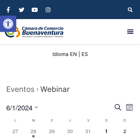
Abrir barra de herramientas
EN
ES
Eventos
Webinar
Nave
Na
6/1/2024
Buscar
Mont
Seleccionar
de
de
fecha.
Calendario
L
M
X
J
V
S
D
vi
búsq
0 eventos,
1 evento,
0 eventos,
0 eventos,
0 eventos,
0 eventos,
0 event
27
28
29
30
31
1
2
de
de