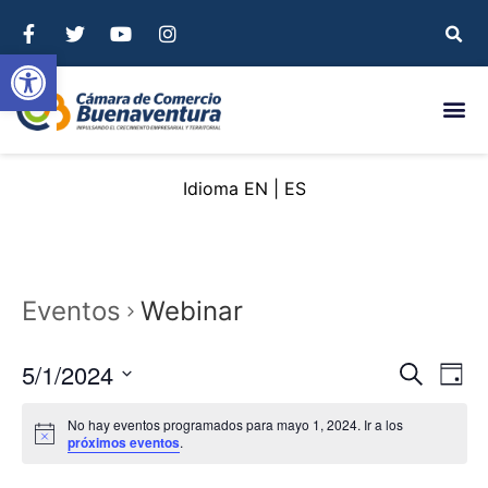
Abrir barra de herramientas
EN
ES
Eventos
Webinar
Nave
Na
5/1/2024
Buscar
Day
Seleccionar
de
de
fecha.
No hay eventos programados para mayo 1, 2024. Ir a los
vi
próximos eventos
.
búsq
de