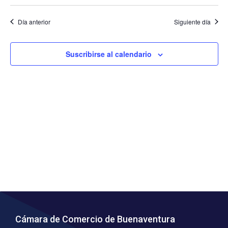
y
Ev
vista
Día anterior
Siguiente día
de
Suscribirse al calendario
Even
Cámara de Comercio de Buenaventura