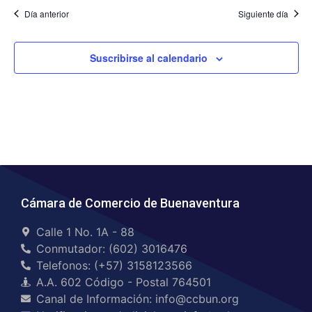
Día anterior
Siguiente día
Suscribirse al calendario
Cámara de Comercio de Buenaventura
Calle 1 No. 1A - 88
Conmutador: (602) 3016476
Telefonos: (+57) 3158123566
A.A. 602 Código - Postal 764501
Canal de Información: info@ccbun.org