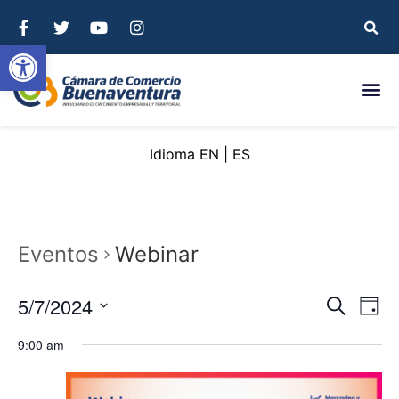
Abrir barra de herramientas
EN
ES
Eventos
Webinar
Nave
Na
5/7/2024
Buscar
Day
Seleccionar
de
de
fecha.
9:00 am
vi
búsq
de