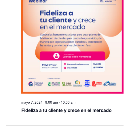
y
Ev
vista
de
Even
mayo 7, 2024 | 9:00 am
-
10:00 am
Fideliza a tu cliente y crece en el mercado