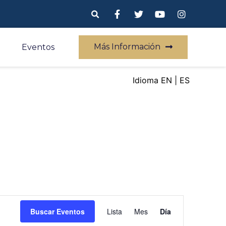
Más Información
Eventos
EN
ES
Navegación
Buscar Eventos
Lista
Mes
Día
de