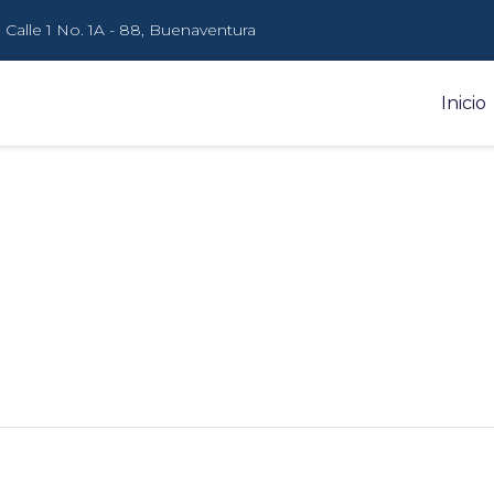
Calle 1 No. 1A - 88, Buenaventura
Inicio