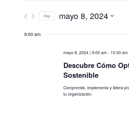
clave.
Busca
búsqueda
Eventos
mayo 8, 2024
para
Hoy
y
la
Seleccionar
palabra
fecha.
vistas
clave.
9:00 am
de
Eventos
mayo 8, 2024 | 9:00 am
-
10:30 am
Descubre Cómo Opti
Sostenible
Comprende, implementa y lidera pro
tu organización.